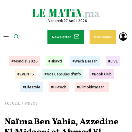
Vendredi 07 Août 2026
Newsletter
S'abonner
#Mondial 2026
#Hkayti
#Wach Bessah
#LIVE
#EVENTS
#Nos Capsules d'Info
#Book Club
#Lifestyle
#Hi-tech
#Bilmokhtassar...
ACCUEIL
VIDEOS
Naïma Ben Yahia, Azzedine