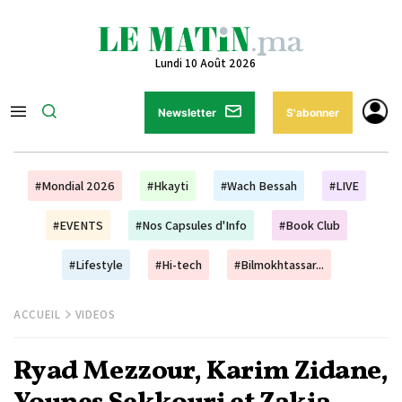
Lundi 10 Août 2026
Newsletter
S'abonner
#Mondial 2026
#Hkayti
#Wach Bessah
#LIVE
#EVENTS
#Nos Capsules d'Info
#Book Club
#Lifestyle
#Hi-tech
#Bilmokhtassar...
ACCUEIL
VIDEOS
Ryad Mezzour, Karim Zidane,