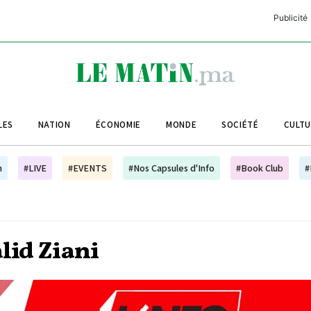
Publicité
C
L
A
LES
NATION
ÉCONOMIE
MONDE
SOCIÉTÉ
CULT
L
L
h
#LIVE
#EVENTS
#Nos Capsules d'Info
#Book Club
#
L
M
M
alid Ziani
B