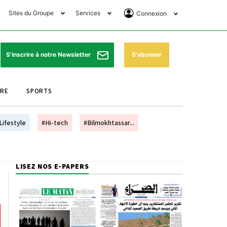
Sites du Groupe
Services
Connexion
lub Avantages
Horaires de prières
Se Connecter
e Matin Sports
Pharmacies de garde
Abonnement
S'abonner
S'inscrire à notre Newsletter
ssahraa
Météo
Archives ePaper
URE
SPORTS
e Matin Store
Programme TV
e Matin Annonces
Cinéma
Lifestyle
#Hi-tech
#Bilmokhtassar...
es Imprimeries du
Horaires de train
atin
Bourse
LISEZ NOS E-PAPERS
orocco Today Forum
ookclub