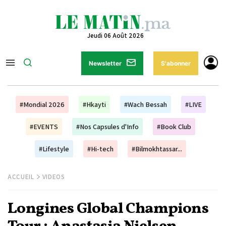
Jeudi 06 Août 2026
Newsletter
S'abonner
#Mondial 2026
#Hkayti
#Wach Bessah
#LIVE
#EVENTS
#Nos Capsules d'Info
#Book Club
#Lifestyle
#Hi-tech
#Bilmokhtassar...
ACCUEIL
VIDEOS
Longines Global Champions