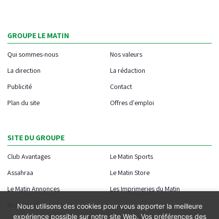
GROUPE LE MATIN
Qui sommes-nous
Nos valeurs
La direction
La rédaction
Publicité
Contact
Plan du site
Offres d'emploi
SITE DU GROUPE
Club Avantages
Le Matin Sports
Assahraa
Le Matin Store
Le Matin Annonces
Les Imprimeries du Matin
Morocco Today Forum
Nous utilisons des cookies pour vous apporter la meilleure
expérience possible sur notre site Web. Vos préférences des