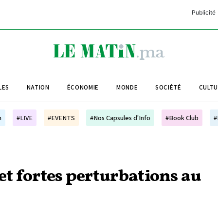
Publicité
C
L
A
LES
NATION
ÉCONOMIE
MONDE
SOCIÉTÉ
CULT
L
L
h
#LIVE
#EVENTS
#Nos Capsules d'Info
#Book Club
#
L
M
M
 et fortes perturbations au
B