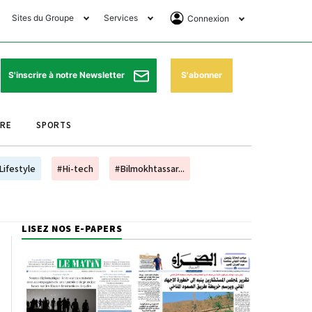
Sites du Groupe
Services
Connexion
lub Avantages
Horaires de prières
Se Connecter
e Matin Sports
Pharmacies de garde
Abonnement
S'abonner
S'inscrire à notre Newsletter
ssahraa
Météo
Archives ePaper
URE
SPORTS
e Matin Store
Programme TV
e Matin Annonces
Cinéma
Lifestyle
#Hi-tech
#Bilmokhtassar...
es Imprimeries du
Horaires de train
atin
Bourse
LISEZ NOS E-PAPERS
orocco Today Forum
ookclub