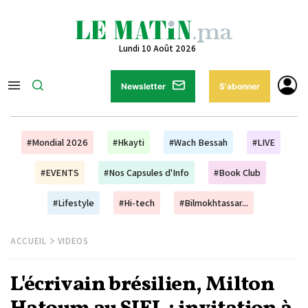
Lundi 10 Août 2026
Newsletter
S'abonner
#Mondial 2026
#Hkayti
#Wach Bessah
#LIVE
#EVENTS
#Nos Capsules d'Info
#Book Club
#Lifestyle
#Hi-tech
#Bilmokhtassar...
ACCUEIL
VIDEOS
L'écrivain brésilien, Milton