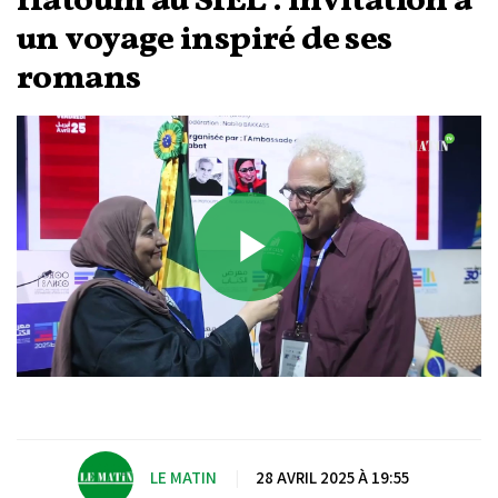
Hatoum au SIEL : invitation à
un voyage inspiré de ses
romans
Play
Video
LE MATIN
|
28 AVRIL 2025 À 19:55