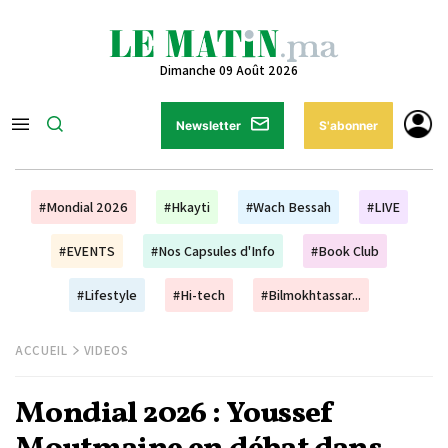
Dimanche 09 Août 2026
Newsletter
S'abonner
#Mondial 2026
#Hkayti
#Wach Bessah
#LIVE
#EVENTS
#Nos Capsules d'Info
#Book Club
#Lifestyle
#Hi-tech
#Bilmokhtassar...
ACCUEIL
VIDEOS
Mondial 2026 : Youssef