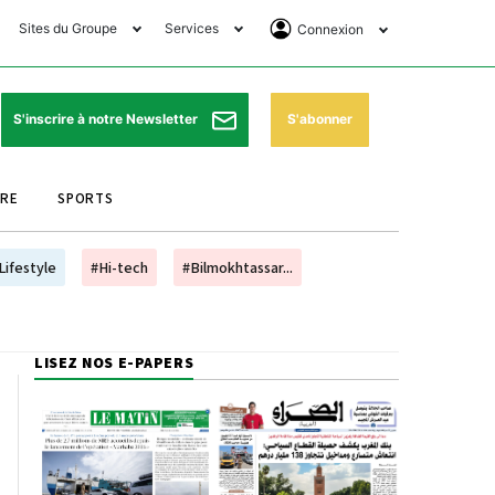
Sites du Groupe
Services
Connexion
lub Avantages
Horaires de prières
Se Connecter
e Matin Sports
Pharmacies de garde
Abonnement
S'abonner
S'inscrire à notre Newsletter
ssahraa
Météo
Archives ePaper
URE
SPORTS
e Matin Store
Programme TV
e Matin Annonces
Cinéma
Lifestyle
#Hi-tech
#Bilmokhtassar...
es Imprimeries du
Horaires de train
atin
Bourse
LISEZ NOS E-PAPERS
orocco Today Forum
ookclub