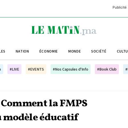
Publicité
C
L
A
LES
NATION
ÉCONOMIE
MONDE
SOCIÉTÉ
CULT
L
L
h
#LIVE
#EVENTS
#Nos Capsules d'Info
#Book Club
#
L
M
M
 : Comment la FMPS
B
 modèle éducatif