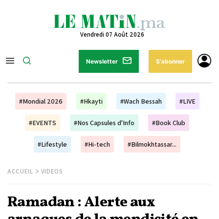
Vendredi 07 Août 2026
Newsletter
S'abonner
#Mondial 2026
#Hkayti
#Wach Bessah
#LIVE
#EVENTS
#Nos Capsules d'Info
#Book Club
#Lifestyle
#Hi-tech
#Bilmokhtassar...
ACCUEIL
VIDEOS
Ramadan : Alerte aux