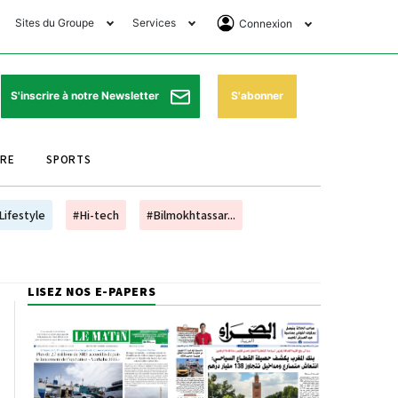
Sites du Groupe
Services
Connexion
lub Avantages
Horaires de prières
Se Connecter
e Matin Sports
Pharmacies de garde
Abonnement
S'abonner
S'inscrire à notre Newsletter
ssahraa
Météo
Archives ePaper
URE
SPORTS
e Matin Store
Programme TV
e Matin Annonces
Cinéma
Lifestyle
#Hi-tech
#Bilmokhtassar...
es Imprimeries du
Horaires de train
atin
Bourse
LISEZ NOS E-PAPERS
orocco Today Forum
ookclub