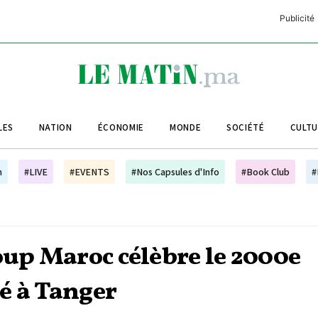
Publicité
C
L
A
LES
NATION
ÉCONOMIE
MONDE
SOCIÉTÉ
CULT
L
L
h
#LIVE
#EVENTS
#Nos Capsules d'Info
#Book Club
#
L
M
M
oup Maroc célèbre le 2000e
B
é à Tanger