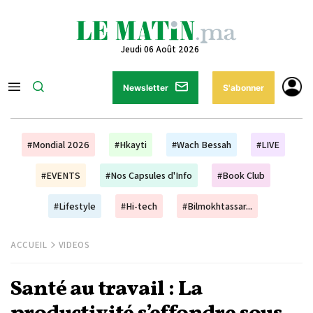
Jeudi 06 Août 2026
Newsletter
S'abonner
#Mondial 2026
#Hkayti
#Wach Bessah
#LIVE
#EVENTS
#Nos Capsules d'Info
#Book Club
#Lifestyle
#Hi-tech
#Bilmokhtassar...
ACCUEIL
VIDEOS
Santé au travail : La