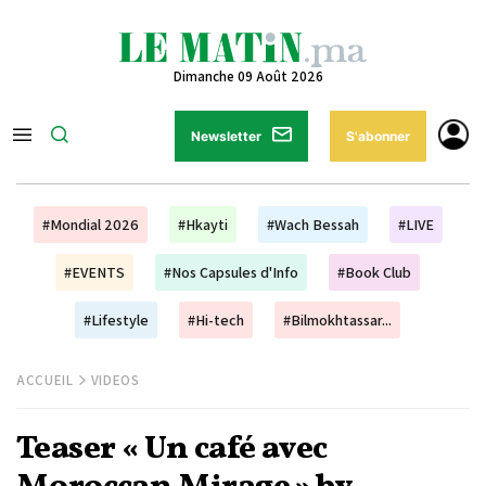
Dimanche 09 Août 2026
Newsletter
S'abonner
#Mondial 2026
#Hkayti
#Wach Bessah
#LIVE
#EVENTS
#Nos Capsules d'Info
#Book Club
#Lifestyle
#Hi-tech
#Bilmokhtassar...
ACCUEIL
VIDEOS
Teaser « Un café avec