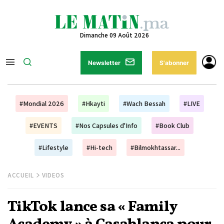
Dimanche 09 Août 2026
Newsletter
S'abonner
#Mondial 2026
#Hkayti
#Wach Bessah
#LIVE
#EVENTS
#Nos Capsules d'Info
#Book Club
#Lifestyle
#Hi-tech
#Bilmokhtassar...
ACCUEIL
VIDEOS
TikTok lance sa « Family