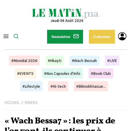
Jeudi 06 Août 2026
Newsletter
S'abonner
#Mondial 2026
#Hkayti
#Wach Bessah
#LIVE
#EVENTS
#Nos Capsules d'Info
#Book Club
#Lifestyle
#Hi-tech
#Bilmokhtassar...
ACCUEIL
VIDEOS
« Wach Bessa7 » : les prix de