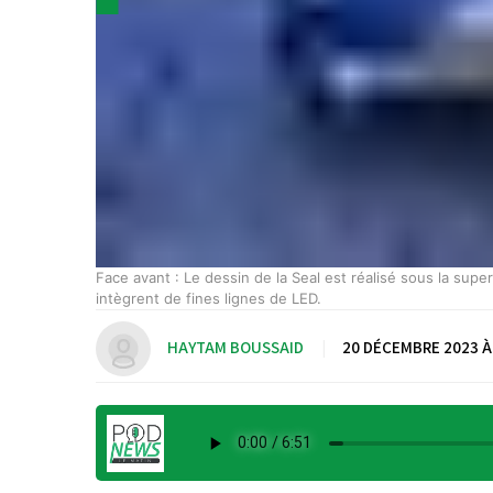
ur,
Face avant : Le dessin de la Seal est réalisé sous la sup
intègrent de fines lignes de LED.
HAYTAM BOUSSAID
|
20 DÉCEMBRE 2023 À