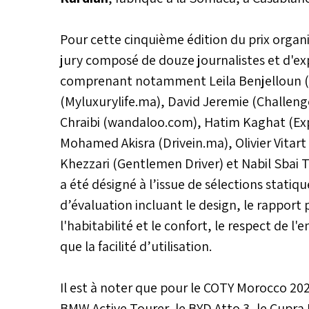
Pour cette cinquième édition du prix organi
jury composé de douze journalistes et d'ex
comprenant notamment Leila Benjelloun (G
(Myluxurylife.ma), David Jeremie (Challen
Chraibi (wandaloo.com), Hatim Kaghat (Expe
Mohamed Akisra (Drivein.ma), Olivier Vita
Khezzari (Gentlemen Driver) et Nabil Sbai T
a été désigné à l’issue de sélections statiq
d’évaluation incluant le design, le rapport p
l'habitabilité et le confort, le respect de 
que la facilité d’utilisation.
Il est à noter que pour le COTY Morocco 2024
BMW Active Tourer, le BYD Atto 3, le Cupra 