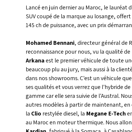
véhicule de l'année 2024 est pr
Lancé en juin dernier au Maroc, le lauréat 
janvier.
SUV coupé de la marque au losange, offert 
145 ch de puissance, avec un prix démarran
Mohamed Bennani
, directeur général de R
reconnaissance pour nous, vu la qualité de
Arkana
est le premier véhicule de toute un
beaucoup plu au jury, mais aussi à la clientè
dans nos showrooms. C'est un véhicule que j
ses qualités et vous verrez que l'hybride d
gamme car elle sera suivie de l'Austral. N
autres modèles à partir de maintenant, en
la
Clio
restylée diesel, la
Megane E-Tech
e
au Maroc en moteur thermique. Nous allons 
Kardian
, fabriqué à la Somaca, à Casablanc