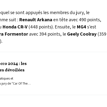
equel se sont appuyés les membres du jury, le
mme suit :
Renault Arkana
en tête avec 490 points,
du
Honda CR-V
(448 points). Ensuite, le
MG4
s'est
ra Formentor
avec 394 points, le
Geely Coolray
(359
).
co 2024 : les
tes dévoilées
atiques et
 jury de "Car Of The
nné les 7 finalistes.
nt électriques, deux
lement deux modèles
ique. La révélation du