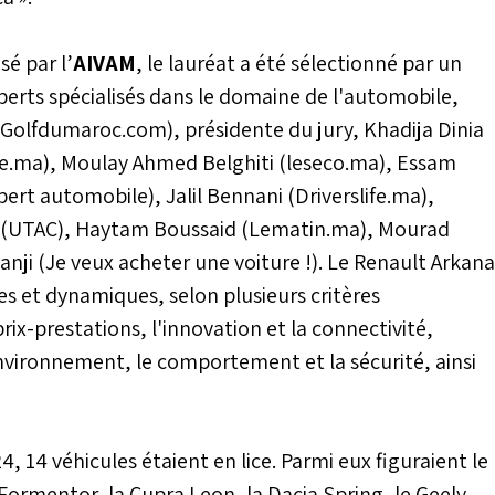
sé par l’
AIVAM
, le lauréat a été sélectionné par un
perts spécialisés dans le domaine de l'automobile,
olfdumaroc.com), présidente du jury, Khadija Dinia
ge.ma), Moulay Ahmed Belghiti (leseco.ma), Essam
rt automobile), Jalil Bennani (Driverslife.ma),
rt (UTAC), Haytam Boussaid (Lematin.ma), Mourad
anji (Je veux acheter une voiture !). Le Renault Arkana
ues et dynamiques, selon plusieurs critères
rix-prestations, l'innovation et la connectivité,
l'environnement, le comportement et la sécurité, ainsi
, 14 véhicules étaient en lice. Parmi eux figuraient le
Formentor, la Cupra Leon, la Dacia Spring, le Geely