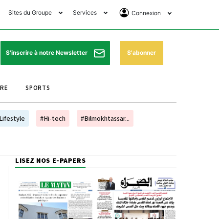
Sites du Groupe
Services
Connexion
lub Avantages
Horaires de prières
Se Connecter
e Matin Sports
Pharmacies de garde
Abonnement
S'abonner
S'inscrire à notre Newsletter
ssahraa
Météo
Archives ePaper
URE
SPORTS
e Matin Store
Programme TV
e Matin Annonces
Cinéma
Lifestyle
#Hi-tech
#Bilmokhtassar...
es Imprimeries du
Horaires de train
atin
Bourse
LISEZ NOS E-PAPERS
orocco Today Forum
ookclub