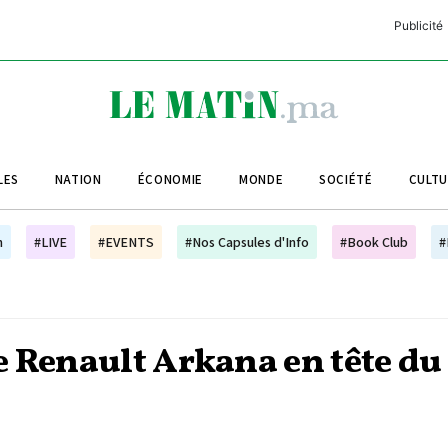
Publicité
C
L
A
LES
NATION
ÉCONOMIE
MONDE
SOCIÉTÉ
CULT
L
L
h
#LIVE
#EVENTS
#Nos Capsules d'Info
#Book Club
#
L
M
M
e Renault Arkana en tête du
B