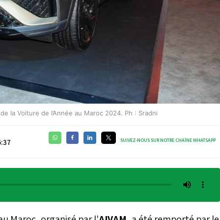
de la Voiture de l’Année au Maroc 2024. Ph : Sradni
SUIVEZ-NOUS SUR NOTRE CHAÎNE WHATSAPP
5:37
au Maroc, organisé par l'
AIVAM
, a été remporté par le