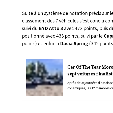
Suite à un système de notation précis sur l
classement des 7 véhicules s'est conclu co
suivi du
BYD Atto 3
avec 472 points, puis 
positionné avec 435 points, suivi par le
Cup
points) et enfin la
Dacia Spring
(342 points
Car Of The Year Moroc
sept voitures finalis
Après deux journées d'essais st
dynamiques, les 12 membres du
Year Morocco 2024" ont sélectio
Parmi eux, trois sont entièreme
sont hybrides, tandis que seu
sont équipés d'un moteur therm