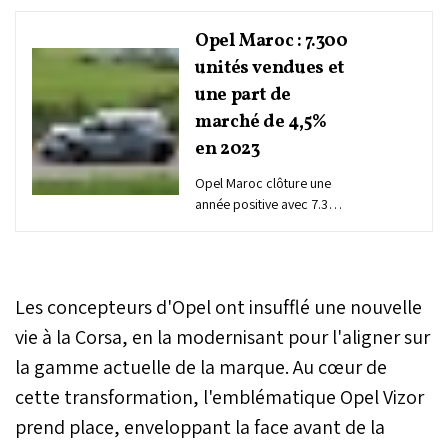
Opel Maroc : 7.300
unités vendues et
une part de
marché de 4,5%
en 2023
Opel Maroc clôture une
année positive avec 7.300
immatriculations et une
part de marché de 4,5%.
Le mois de décembre a
été marqué par une
Les concepteurs d'Opel ont insufflé une nouvelle
croissance notable de
148% par rapport à la
vie à la Corsa, en la modernisant pour l'aligner sur
même période en 2022.
la gamme actuelle de la marque. Au cœur de
Dans la continuité de cette
cette transformation, l'emblématique Opel Vizor
performance, la marque
au blitz annonce
prend place, enveloppant la face avant de la
l'introduction imminente