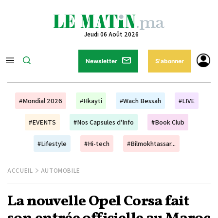
Jeudi 06 Août 2026
Newsletter
S'abonner
#Mondial 2026
#Hkayti
#Wach Bessah
#LIVE
#EVENTS
#Nos Capsules d'Info
#Book Club
#Lifestyle
#Hi-tech
#Bilmokhtassar...
ACCUEIL
AUTOMOBILE
La nouvelle Opel Corsa fait