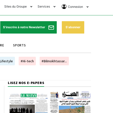
Sites du Groupe
Services
Connexion
lub Avantages
Horaires de prières
Se Connecter
e Matin Sports
Pharmacies de garde
Abonnement
S'abonner
S'inscrire à notre Newsletter
ssahraa
Météo
Archives ePaper
URE
SPORTS
e Matin Store
Programme TV
e Matin Annonces
Cinéma
Lifestyle
#Hi-tech
#Bilmokhtassar...
es Imprimeries du
Horaires de train
atin
Bourse
LISEZ NOS E-PAPERS
orocco Today Forum
ookclub