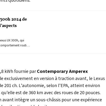
 300h 2024 de
d’aspects
exus UX 300h, qui
u comportement routier
ner le sentiment de
s offerts par un SUV
ne berline.
2,8 kWh fournie par
Contemporary Amperex
ble exclusivement en version à traction avant, le Lexus
e 201 ch. L’autonomie, selon l’EPA, atteint environ
 qu’elle est de 360 km avec des roues de 20 pouces.
on avant intègre un sous-châssis pour une expérience