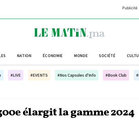
Publicité
C
L
A
LES
NATION
ÉCONOMIE
MONDE
SOCIÉTÉ
CULT
L
L
h
#LIVE
#EVENTS
#Nos Capsules d'Info
#Book Club
#
L
M
M
 300e élargit la gamme 2024
B