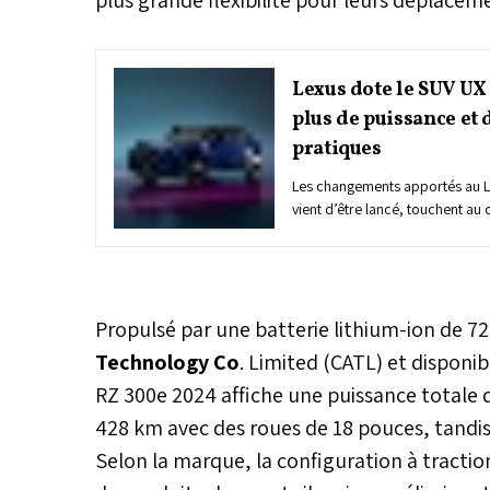
Lexus dote le SUV UX
plus de puissance et 
pratiques
Les changements apportés au L
vient d’être lancé, touchent a
de ce modèle conçu pour combi
sécurité et les aspects pratique
avec l’agrément de conduite d’u
Propulsé par une batterie lithium-ion de 7
Technology Co
. Limited (CATL) et disponi
RZ 300e 2024 affiche une puissance totale d
428 km avec des roues de 18 pouces, tandis
Selon la marque, la configuration à tracti