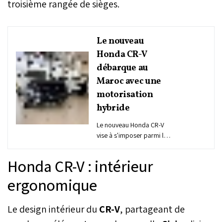
troisième rangée de sièges.
Le nouveau
Honda CR-V
débarque au
Maroc avec une
motorisation
hybride
Le nouveau Honda CR-V
vise à s'imposer parmi les
grands SUV, se distinguant
par ses dimensions plus
Honda CR-V : intérieur
imposantes. Doté d'une
motorisation hybride
ergonomique
générant 204 ch de
puissance, ce modèle
Le design intérieur du
CR-V
, partageant de
offre des aides à la
conduite avancées et des