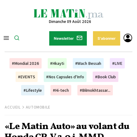
Dimanche 09 Août 2026
Newsletter
S'abonner
#Mondial 2026
#Hkayti
#Wach Bessah
#LIVE
#EVENTS
#Nos Capsules d'Info
#Book Club
#Lifestyle
#Hi-tech
#Bilmokhtassar...
ACCUEIL
AUTOMOBILE
«Le Matin Auto» au volant du