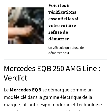
Voici les 6
vérifications
essentielles si
votre voiture
refuse de
démarrer
Un véhicule qui refuse de
démarrer peut
rapidement transformer
une journée normale en
Mercedes EQB 250 AMG Line :
une véritable galère. La
panne pourrait provenir
Verdict
d'une batterie déchargée,
d'un problème de
Le
Mercedes EQB
se démarque comme un
démarreur, ou encore
d'autres causes. Il est
modèle clé dans la gamme électrique de la
crucial de savoir effectuer
marque, alliant design moderne et technologie
soi-même les vérifications
nécessaires pour poser un