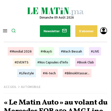
Dimanche 09 Août 2026
Newsletter
S'abonner
#Mondial 2026
#Hkayti
#Wach Bessah
#LIVE
#EVENTS
#Nos Capsules d'Info
#Book Club
#Lifestyle
#Hi-tech
#Bilmokhtassar...
ACCUEIL
AUTOMOBILE
« Le Matin Auto » au volant du