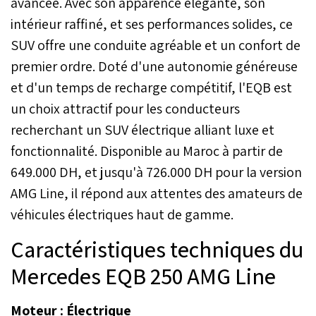
avancée. Avec son apparence élégante, son
premier diagnostic et,
intérieur raffiné, et ses performances solides, ce
dans certains cas,
dépanner temporairement
SUV offre une conduite agréable et un confort de
la voiture avant de
premier ordre. Doté d'une autonomie généreuse
procéder aux réparations
et d'un temps de recharge compétitif, l'EQB est
adéquates.
un choix attractif pour les conducteurs
recherchant un SUV électrique alliant luxe et
fonctionnalité. Disponible au Maroc à partir de
649.000 DH, et jusqu'à 726.000 DH pour la version
AMG Line, il répond aux attentes des amateurs de
véhicules électriques haut de gamme.
Caractéristiques techniques du
Mercedes EQB 250 AMG Line
Moteur : Électrique