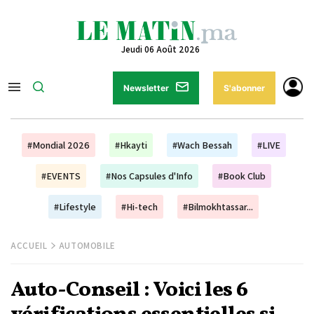
Jeudi 06 Août 2026
Newsletter
S'abonner
#Mondial 2026
#Hkayti
#Wach Bessah
#LIVE
#EVENTS
#Nos Capsules d'Info
#Book Club
#Lifestyle
#Hi-tech
#Bilmokhtassar...
ACCUEIL
AUTOMOBILE
Auto-Conseil : Voici les 6