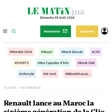
Dimanche 09 Août 2026
Newsletter
S'abonner
#Mondial 2026
#Hkayti
#Wach Bessah
#LIVE
#EVENTS
#Nos Capsules d'Info
#Book Club
#Lifestyle
#Hi-tech
#Bilmokhtassar...
ACCUEIL
AUTOMOBILE
Renault lance au Maroc la