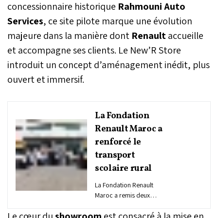
concessionnaire historique
Rahmouni Auto
Services
, ce site pilote marque une évolution
majeure dans la manière dont
Renault
accueille
et accompagne ses clients. Le New’R Store
introduit un concept d’aménagement inédit, plus
ouvert et immersif.
La Fondation
Renault Maroc a
renforcé le
transport
scolaire rural
La Fondation Renault
Maroc a remis deux
nouveaux véhicules de
Le cœur du
showroom
est consacré à la mise en
transport scolaire à la