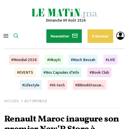
Dimanche 09 Août 2026
Newsletter
S'abonner
#Mondial 2026
#Hkayti
#Wach Bessah
#LIVE
#EVENTS
#Nos Capsules d'Info
#Book Club
#Lifestyle
#Hi-tech
#Bilmokhtassar...
ACCUEIL
AUTOMOBILE
Renault Maroc inaugure son