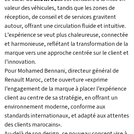
province de Fahs Anjra.
valeur des véhicules, tandis que les zones de
Une initiative qui porte à
réception, de conseil et de services gravitent
22 le nombre de Renault
Master mis à disposition
autour, offrant une circulation fluide et intuitive.
des communes rurales et
L’expérience se veut plus chaleureuse, connectée
qui permet chaque jour à
et harmonieuse, reflétant la transformation de la
plus de 2.300 élèves de
rejoindre leurs
marque vers une approche centrée sur le client et
établissements.
l’innovation.
Pour Mohamed Bennani, directeur général de
Renault Maroc, cette ouverture «exprime
l’engagement de la marque à placer l’expérience
client au centre de sa stratégie, en offrant un
environnement moderne, conforme aux
standards internationaux, et adapté aux attentes
des clients marocains».
Au-delà de son design, ce nouveau concept vise à