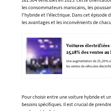
les consommateurs marocains, les poussant 
l’hybride et l’électrique. Dans cet épisode d
les avantages et les inconvénients de chacu
Voitures électrifiées
25,28% des ventes au
Une augmentation de 25,28% a 
les ventes de véhicules électrif
tandis que le marché automobil
une légère hausse de 0,1%. Sur
croissance de 10% a été enregi
Pour choisir entre une voiture hybride et u
besoins spécifiques. Il est crucial de prend