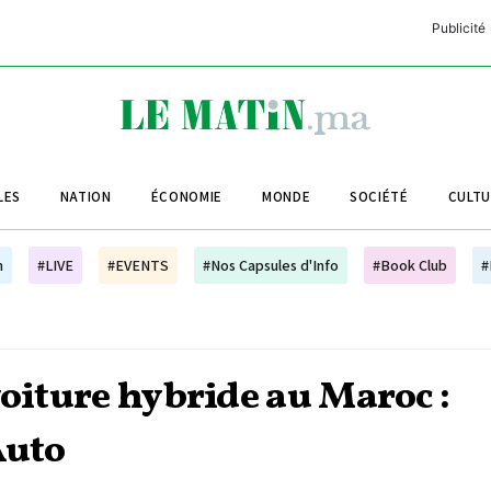
Publicité
C
L
A
LES
NATION
ÉCONOMIE
MONDE
SOCIÉTÉ
CULT
L
L
h
#LIVE
#EVENTS
#Nos Capsules d'Info
#Book Club
#
L
M
M
voiture hybride au Maroc :
B
Auto