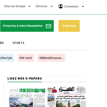
Sites du Groupe
Services
Connexion
lub Avantages
Horaires de prières
Se Connecter
e Matin Sports
Pharmacies de garde
Abonnement
S'abonner
S'inscrire à notre Newsletter
ssahraa
Météo
Archives ePaper
URE
SPORTS
e Matin Store
Programme TV
e Matin Annonces
Cinéma
Lifestyle
#Hi-tech
#Bilmokhtassar...
es Imprimeries du
Horaires de train
atin
Bourse
LISEZ NOS E-PAPERS
orocco Today Forum
ookclub