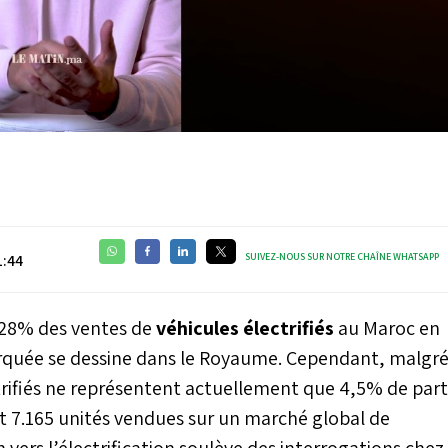
Video
SUIVEZ-NOUS SUR NOTRE CHAÎNE WHATSAPP
1:44
,28% des ventes de
véhicules électrifiés
au Maroc en
rquée se dessine dans le Royaume. Cependant, malgr
trifiés ne représentent actuellement que 4,5% de part
 7.165 unités vendues sur un marché global de
 vers l’électrification soulève des interrogations chez