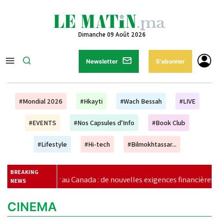
Dimanche 09 Août 2026
Newsletter
S'abonner
#Mondial 2026
#Hkayti
#Wach Bessah
#LIVE
#EVENTS
#Nos Capsules d'Info
#Book Club
#Lifestyle
#Hi-tech
#Bilmokhtassar...
BREAKING
r au Canada : de nouvelles exigences financières pour les étudiant
NEWS
CINEMA