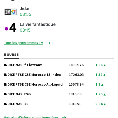
Jidar
03:55
La vie fantastique
03:15
Tous les programmes TV
BOURSE
INDICE MASI ® Flottant
18304.76
1.06
INDICE FTSE CSE Morocco 15 Index
17263.03
1.32
INDICE FTSE CSE Morocco All-Liquid
15678.94
1.3
INDICE MASI ESG
1316.09
1.25
INDICE MASI 20
1318.51
0.94
Voir plus d’informations boursières