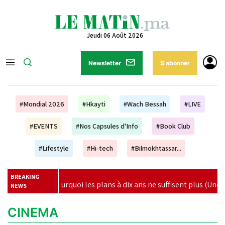
Jeudi 06 Août 2026
Newsletter
S'abonner
#Mondial 2026
#Hkayti
#Wach Bessah
#LIVE
#EVENTS
#Nos Capsules d'Info
#Book Club
#Lifestyle
#Hi-tech
#Bilmokhtassar...
BREAKING
n : pourquoi les plans à dix ans ne suffisent plus (Unesco)
|
NEWS
CINEMA