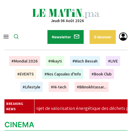
Jeudi 06 Août 2026
Newsletter
S'abonner
#Mondial 2026
#Hkayti
#Wach Bessah
#LIVE
#EVENTS
#Nos Capsules d'Info
#Book Club
#Lifestyle
#Hi-tech
#Bilmokhtassar...
BREAKING
aprojet de valorisation énergétique des déchets prend forme à C
NEWS
CINEMA