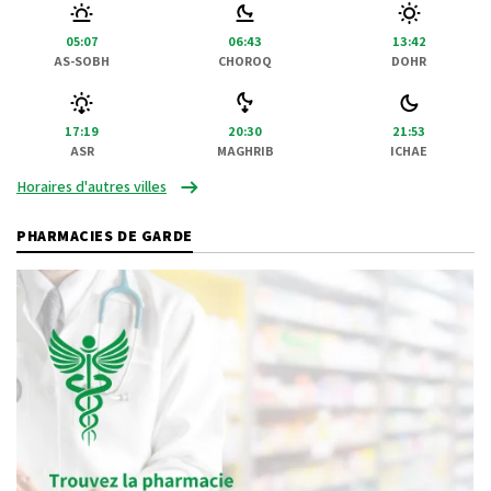
05:07
06:43
13:42
AS-SOBH
CHOROQ
DOHR
17:19
20:30
21:53
ASR
MAGHRIB
ICHAE
Horaires d'autres villes
PHARMACIES DE GARDE