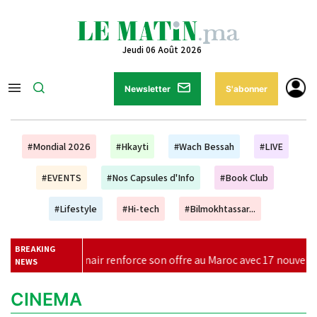
Jeudi 06 Août 2026
Newsletter
S'abonner
#Mondial 2026
#Hkayti
#Wach Bessah
#LIVE
#EVENTS
#Nos Capsules d'Info
#Book Club
#Lifestyle
#Hi-tech
#Bilmokhtassar...
BREAKING
Ryanair renforce son offre au Maroc avec 17 nouvelles lignes pour 
NEWS
CINEMA