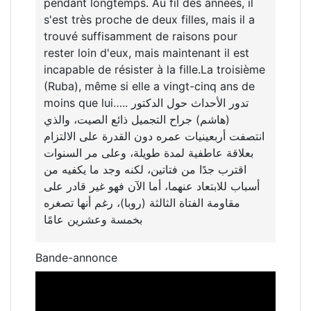
pendant longtemps. Au fil des années, il
s'est très proche de deux filles, mais il a
trouvé suffisamment de raisons pour
rester loin d'eux, mais maintenant il est
incapable de résister à la fille.La troisième
(Ruba), même si elle a vingt-cinq ans de
moins que lui….. تدور الأحداث حول الدكتور
(هاشم) جراح التجميل ذائع الصيت، والذي
انتصفت أربعينيات عمره دون القدرة على الالتزام
بعلاقة عاطفية لمدة طويلة، وعلى مر السنوات
اقترب جدًا من فتاتين، لكنه وجد ما يكفيه من
أسباب للابتعاد عنهما، أما الآن فهو غير قادر على
مقاومة الفتاة الثالثة (روبا)، رغم أنها تصغره
بخمسة وعشرين عامًا
Bande-annonce