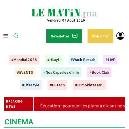
Vendredi 07 Août 2026
Newsletter
S'abonner
#Mondial 2026
#Hkayti
#Wach Bessah
#LIVE
#EVENTS
#Nos Capsules d'Info
#Book Club
#Lifestyle
#Hi-tech
#Bilmokhtassar...
BREAKING
|
Éducation : pourquoi les plans à dix ans ne suffisent plus (U
NEWS
CINEMA