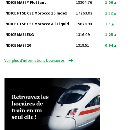
INDICE MASI ® Flottant
18304.76
1.06
INDICE FTSE CSE Morocco 15 Index
17263.03
1.32
INDICE FTSE CSE Morocco All-Liquid
15678.94
1.3
INDICE MASI ESG
1316.09
1.25
INDICE MASI 20
1318.51
0.94
Voir plus d’informations boursières