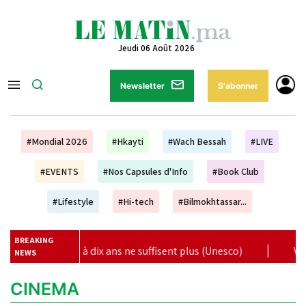
Jeudi 06 Août 2026
Newsletter
S'abonner
#Mondial 2026
#Hkayti
#Wach Bessah
#LIVE
#EVENTS
#Nos Capsules d'Info
#Book Club
#Lifestyle
#Hi-tech
#Bilmokhtassar...
BREAKING
à dix ans ne suffisent plus (Unesco)
|
Vague de chaleur et
NEWS
CINEMA