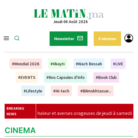
Jeudi 06 Août 2026
Newsletter
S'abonner
#Mondial 2026
#Hkayti
#Wach Bessah
#LIVE
#EVENTS
#Nos Capsules d'Info
#Book Club
#Lifestyle
#Hi-tech
#Bilmokhtassar...
BREAKING
de chaleur et averses orageuses de jeudi à samedi (alerte météo)
NEWS
CINEMA