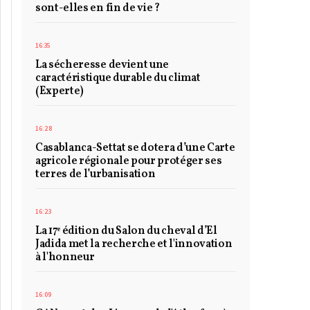
sont-elles en fin de vie ?
16:35
La sécheresse devient une
caractéristique durable du climat
(Experte)
16:28
Casablanca-Settat se dotera d’une Carte
agricole régionale pour protéger ses
terres de l’urbanisation
16:23
La 17ᵉ édition du Salon du cheval d’El
Jadida met la recherche et l'innovation
à l'honneur
16:09