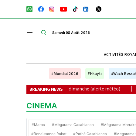
Samedi 08 Août 2026
ACTIVITÉS ROYA
#Mondial 2026
#Hkayti
#Wach Bessa
ses de vendredi à dimanche (alerte météo)
|
Le FC Barcel
BREAKING NEWS
CINEMA
#Maroc
#Mégarama Casablanca
#Mégarama Marrak
#Renaissance Rabat
#Pathé Casablanca
#Megarama C