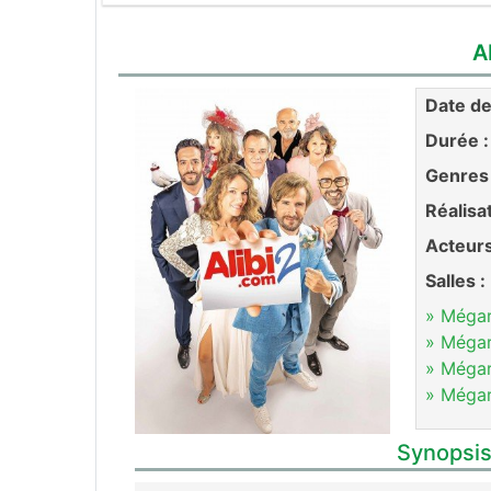
A
Date de 
Durée :
Genres 
Réalisa
Acteurs
Salles :
» Méga
» Méga
» Méga
» Méga
Synopsis 