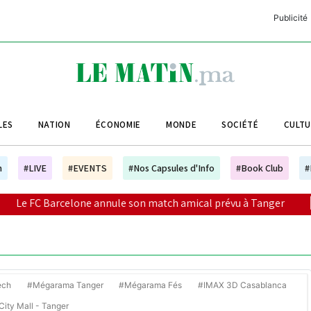
Publicité
C
L
A
LES
NATION
ÉCONOMIE
MONDE
SOCIÉTÉ
CULT
L
L
h
#LIVE
#EVENTS
#Nos Capsules d'Info
#Book Club
#
L
one annule son match amical prévu à Tanger
|
Wach Bessah 
M
M
B
ech
#Mégarama Tanger
#Mégarama Fés
#IMAX 3D Casablanca
ity Mall - Tanger