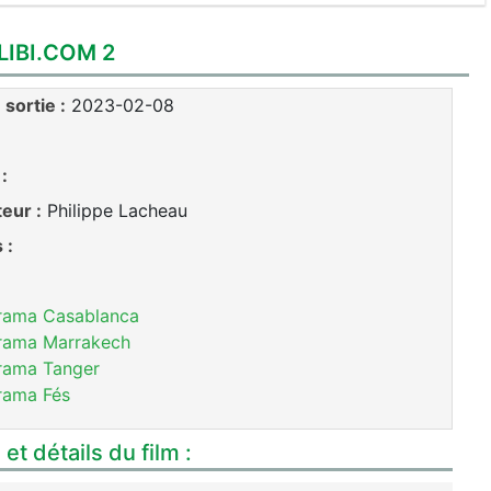
LIBI.COM 2
sortie :
2023-02-08
:
teur :
Philippe Lacheau
 :
rama Casablanca
rama Marrakech
rama Tanger
rama Fés
et détails du film :