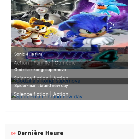
Sonic 4, le film
Action |
Famille |
Comédie
Godzilla x kong: supernova
Science fiction |
Action
Spider-man : brand new day
Science fiction |
Action
Dernière Heure