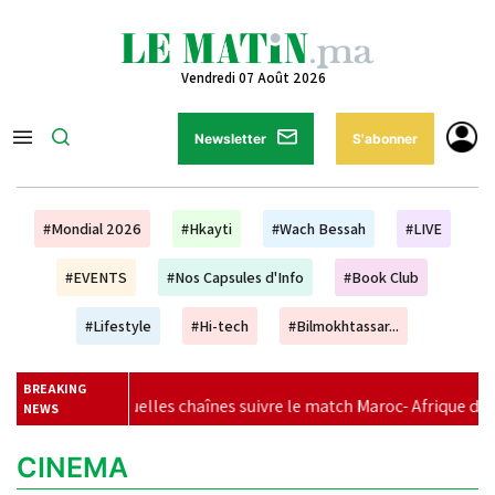
Vendredi 07 Août 2026
Newsletter
S'abonner
#Mondial 2026
#Hkayti
#Wach Bessah
#LIVE
#EVENTS
#Nos Capsules d'Info
#Book Club
#Lifestyle
#Hi-tech
#Bilmokhtassar...
BREAKING
elles chaînes suivre le match Maroc- Afrique du Sud ?
|
Sél
NEWS
CINEMA