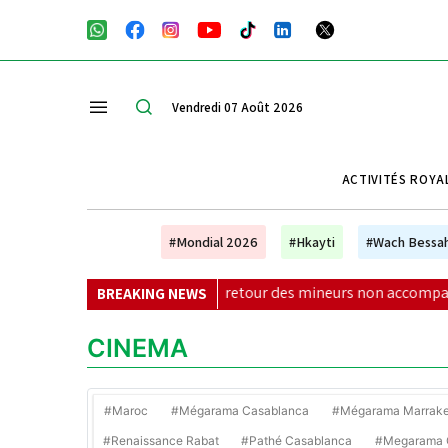
Vendredi 07 Août 2026
ACTIVITÉS ROYA
#Mondial 2026
#Hkayti
#Wach Bessa
 Royales pour le retour des mineurs non accompagnés
|
F
BREAKING NEWS
CINEMA
#Maroc
#Mégarama Casablanca
#Mégarama Marrak
#Renaissance Rabat
#Pathé Casablanca
#Megarama C