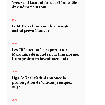
Yves Saint Laurent fait de l’été une fête
du cinéma pour tous
10:27
Le FC Barcelone annule son match
amical prévu à Tanger
10:13
Les CRI ouvrent leurs portes aux
Marocains du monde pour transformer
leurs projets en investissements
09:55
Liga : le Real Madrid annonce la
prolongation de Vinicius Jr jusqu'en
2032
09:45