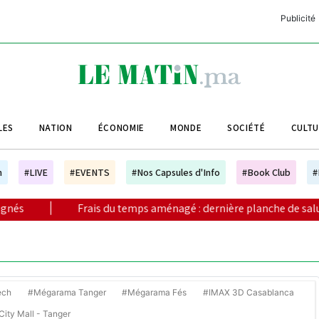
Publicité
C
L
A
LES
NATION
ÉCONOMIE
MONDE
SOCIÉTÉ
CULT
L
L
h
#LIVE
#EVENTS
#Nos Capsules d'Info
#Book Club
#
L
rais du temps aménagé : dernière planche de salut pour l’université
M
M
B
ech
#Mégarama Tanger
#Mégarama Fés
#IMAX 3D Casablanca
ity Mall - Tanger