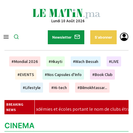
Lundi 10 Août 2026
Newsletter
S'abonner
#Mondial 2026
#Hkayti
#Wach Bessah
#LIVE
#EVENTS
#Nos Capsules d'Info
#Book Club
#Lifestyle
#Hi-tech
#Bilmokhtassar...
BREAKING
les académies et écoles portant le nom de clubs étrangers
|
NEWS
CINEMA