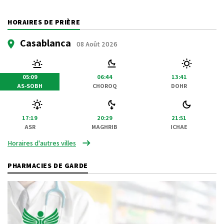
HORAIRES DE PRIÈRE
Casablanca
08 Août 2026
05:09
06:44
13:41
AS-SOBH
CHOROQ
DOHR
17:19
20:29
21:51
ASR
MAGHRIB
ICHAE
Horaires d'autres villes
PHARMACIES DE GARDE