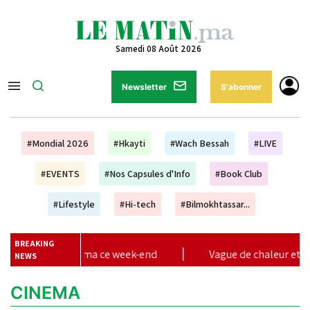
Samedi 08 Août 2026
Newsletter
S'abonner
#Mondial 2026
#Hkayti
#Wach Bessah
#LIVE
#EVENTS
#Nos Capsules d'Info
#Book Club
#Lifestyle
#Hi-tech
#Bilmokhtassar...
BREAKING
au cinéma ce week-end
|
Vague de chaleur et averses orag
NEWS
CINEMA