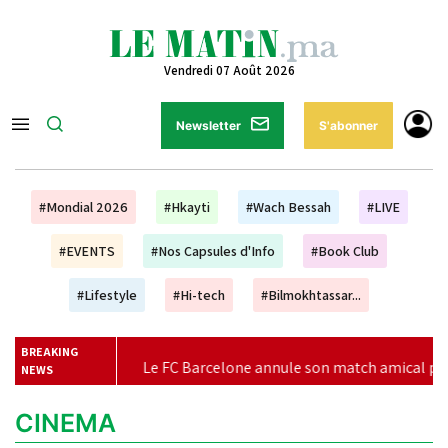
Vendredi 07 Août 2026
Newsletter
S'abonner
#Mondial 2026
#Hkayti
#Wach Bessah
#LIVE
#EVENTS
#Nos Capsules d'Info
#Book Club
#Lifestyle
#Hi-tech
#Bilmokhtassar...
BREAKING
|
Le FC Barcelone annule son match amical prévu à Tange
NEWS
CINEMA