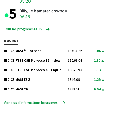
05:20
Billy, le hamster cowboy
06:15
Tous les programmes TV
BOURSE
INDICE MASI ® Flottant
18304.76
1.06
INDICE FTSE CSE Morocco 15 Index
17263.03
1.32
INDICE FTSE CSE Morocco All-Liquid
15678.94
1.3
INDICE MASI ESG
1316.09
1.25
INDICE MASI 20
1318.51
0.94
Voir plus d’informations boursières