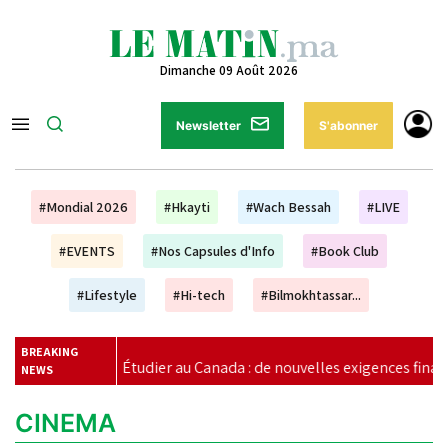
Dimanche 09 Août 2026
Newsletter
S'abonner
#Mondial 2026
#Hkayti
#Wach Bessah
#LIVE
#EVENTS
#Nos Capsules d'Info
#Book Club
#Lifestyle
#Hi-tech
#Bilmokhtassar...
BREAKING
Étudier au Canada : de nouvelles exigences financières pour le
NEWS
CINEMA