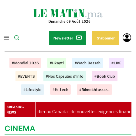
Dimanche 09 Août 2026
Newsletter
S'abonner
#Mondial 2026
#Hkayti
#Wach Bessah
#LIVE
#EVENTS
#Nos Capsules d'Info
#Book Club
#Lifestyle
#Hi-tech
#Bilmokhtassar...
BREAKING
Étudier au Canada : de nouvelles exigences financières pour les
NEWS
CINEMA