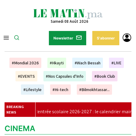
Samedi 08 Août 2026
Newsletter
S'abonner
#Mondial 2026
#Hkayti
#Wach Bessah
#LIVE
#EVENTS
#Nos Capsules d'Info
#Book Club
#Lifestyle
#Hi-tech
#Bilmokhtassar...
BREAKING
Rentrée scolaire 2026-2027 : le calendrier maintenu, aucun repo
NEWS
CINEMA