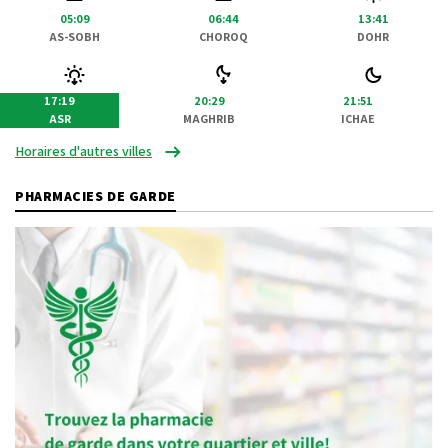
05:09
06:44
13:41
AS-SOBH
CHOROQ
DOHR
17:19
20:29
21:51
ASR
MAGHRIB
ICHAE
Horaires d'autres villes
PHARMACIES DE GARDE