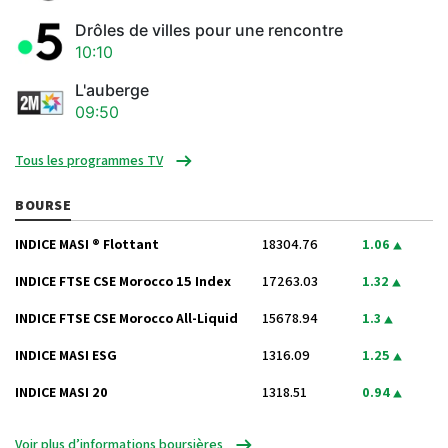
Drôles de villes pour une rencontre
10:10
L'auberge
09:50
Tous les programmes TV
BOURSE
INDICE MASI ® Flottant
18304.76
1.06
INDICE FTSE CSE Morocco 15 Index
17263.03
1.32
INDICE FTSE CSE Morocco All-Liquid
15678.94
1.3
INDICE MASI ESG
1316.09
1.25
INDICE MASI 20
1318.51
0.94
Voir plus d’informations boursières