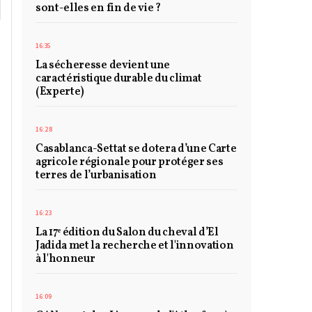
sont-elles en fin de vie ?
16:35
La sécheresse devient une
caractéristique durable du climat
(Experte)
16:28
Casablanca-Settat se dotera d’une Carte
agricole régionale pour protéger ses
terres de l’urbanisation
16:23
La 17ᵉ édition du Salon du cheval d’El
Jadida met la recherche et l'innovation
à l'honneur
16:09