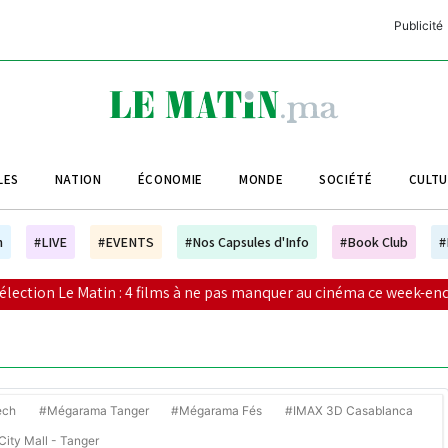
Publicité
C
L
A
LES
NATION
ÉCONOMIE
MONDE
SOCIÉTÉ
CULT
L
L
h
#LIVE
#EVENTS
#Nos Capsules d'Info
#Book Club
#
L
 : 4 films à ne pas manquer au cinéma ce week-end
|
Vague
M
M
B
ech
#Mégarama Tanger
#Mégarama Fés
#IMAX 3D Casablanca
ity Mall - Tanger