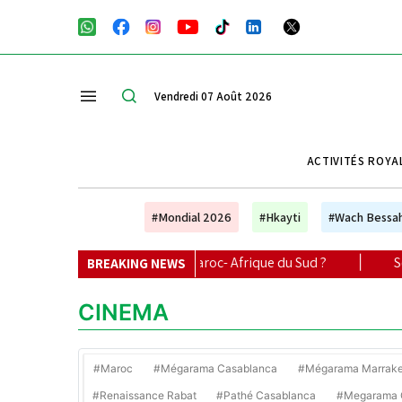
Vendredi 07 Août 2026
ACTIVITÉS ROYA
#Mondial 2026
#Hkayti
#Wach Bessa
ivre le match Maroc- Afrique du Sud ?
|
Sélection Le Matin
BREAKING NEWS
CINEMA
#Maroc
#Mégarama Casablanca
#Mégarama Marrak
#Renaissance Rabat
#Pathé Casablanca
#Megarama C