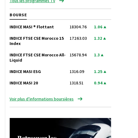
Tous les programmes TV
BOURSE
INDICE MASI ® Flottant
18304.76
1.06
INDICE FTSE CSE Morocco 15
17263.03
1.32
Index
INDICE FTSE CSE Morocco All-
15678.94
1.3
Liquid
INDICE MASI ESG
1316.09
1.25
INDICE MASI 20
1318.51
0.94
Voir plus d’informations boursières