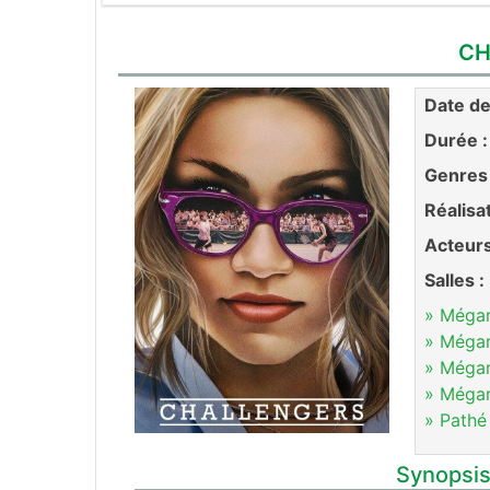
CH
Date de 
Durée :
Genres 
Réalisa
Acteurs
Salles :
» Méga
» Méga
» Méga
» Méga
» Pathé
Synopsis 