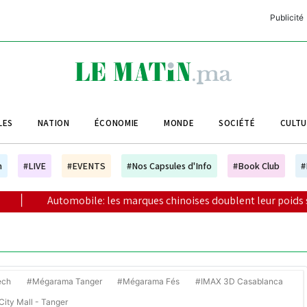
Publicité
C
L
A
LES
NATION
ÉCONOMIE
MONDE
SOCIÉTÉ
CULT
L
L
h
#LIVE
#EVENTS
#Nos Capsules d'Info
#Book Club
#
L
le: les marques chinoises doublent leur poids sur le marché à fin 
M
M
B
ech
#Mégarama Tanger
#Mégarama Fés
#IMAX 3D Casablanca
ity Mall - Tanger