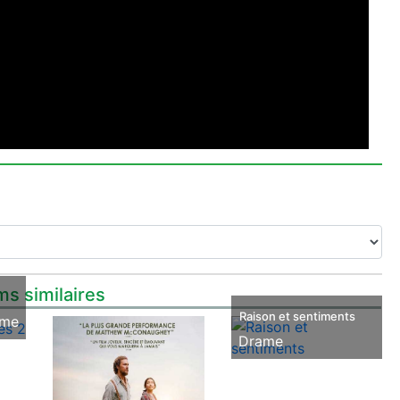
ms similaires
Raison et sentiments
ame
Drame