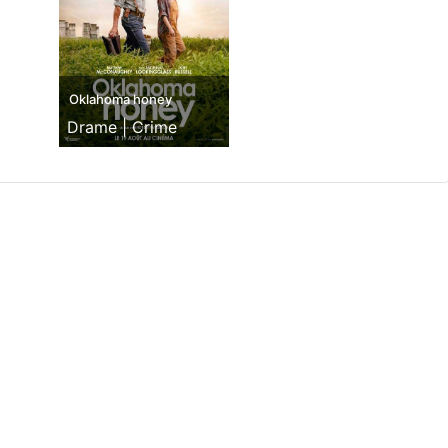
Oklahoma honey
Drame |
Crime