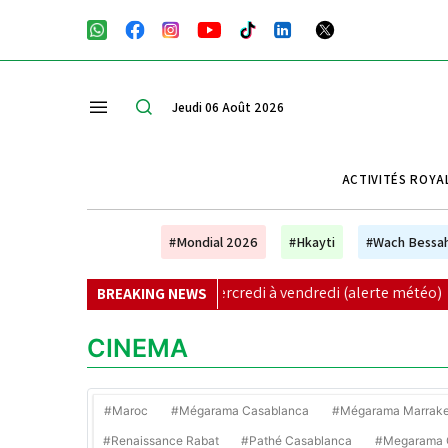
Jeudi 06 Août 2026
ACTIVITÉS ROYA
#Mondial 2026
#Hkayti
#Wach Bessa
rageuses de mercredi à vendredi (alerte météo)
|
Automobi
BREAKING NEWS
CINEMA
#Maroc
#Mégarama Casablanca
#Mégarama Marrak
#Renaissance Rabat
#Pathé Casablanca
#Megarama C