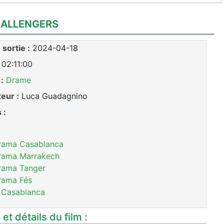
ALLENGERS
sortie :
2024-04-18
02:11:00
:
Drame
teur :
Luca Guadagnino
 :
rama Casablanca
rama Marrakech
rama Tanger
rama Fés
 Casablanca
et détails du film :