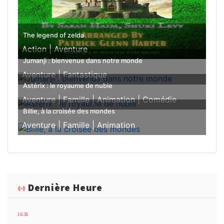
The legend of zelda
Action |
Aventure
Jumanji : bienvenue dans notre monde
Aventure |
Fantastique
Astérix : le royaume de nubie
Aventure |
Famille |
Animation |
Comédie
Billie, à la croisée des mondes
Aventure |
Famille |
Animation
Dernière Heure
16:35