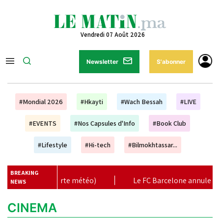
Vendredi 07 Août 2026
Newsletter
S'abonner
#Mondial 2026
#Hkayti
#Wach Bessah
#LIVE
#EVENTS
#Nos Capsules d'Info
#Book Club
#Lifestyle
#Hi-tech
#Bilmokhtassar...
BREAKING
(alerte météo)
|
Le FC Barcelone annule son match amica
NEWS
CINEMA