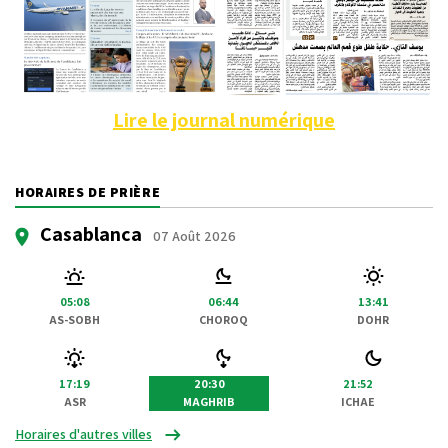
Lire le journal numérique
HORAIRES DE PRIÈRE
Casablanca
07 Août 2026
05:08
06:44
13:41
AS-SOBH
CHOROQ
DOHR
17:19
20:30
21:52
ASR
MAGHRIB
ICHAE
Horaires d'autres villes