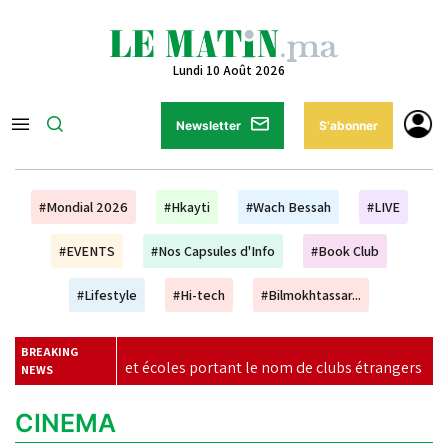
Lundi 10 Août 2026
Newsletter
S'abonner
#Mondial 2026
#Hkayti
#Wach Bessah
#LIVE
#EVENTS
#Nos Capsules d'Info
#Book Club
#Lifestyle
#Hi-tech
#Bilmokhtassar...
BREAKING
ies et écoles portant le nom de clubs étrangers
|
Mondiau
NEWS
CINEMA