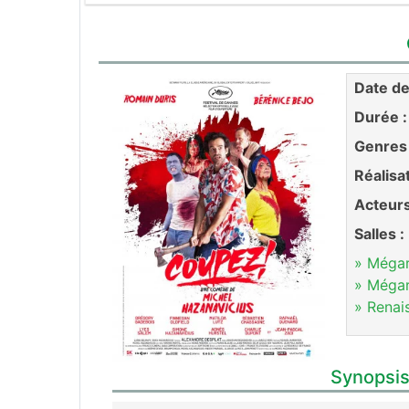
Date de 
Durée :
Genres 
Réalisa
Acteurs
Salles :
» Méga
» Méga
» Renai
Synopsis 