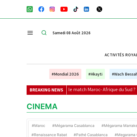
Samedi 08 Août 2026
ACTIVITÉS ROYA
#Mondial 2026
#Hkayti
#Wach Bessa
es chaînes suivre le match Maroc- Afrique du Sud ?
|
Sélect
BREAKING NEWS
CINEMA
#Maroc
#Mégarama Casablanca
#Mégarama Marrak
#Renaissance Rabat
#Pathé Casablanca
#Megarama C