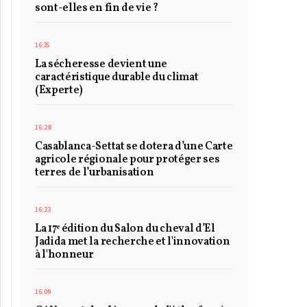
sont-elles en fin de vie ?
16:35
La sécheresse devient une
caractéristique durable du climat
(Experte)
16:28
Casablanca-Settat se dotera d’une Carte
agricole régionale pour protéger ses
terres de l’urbanisation
16:23
La 17ᵉ édition du Salon du cheval d’El
Jadida met la recherche et l'innovation
à l'honneur
16:09