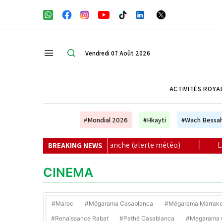
Vendredi 07 Août 2026
ACTIVITÉS ROYA
#Mondial 2026
#Hkayti
#Wach Bessa
e vendredi à dimanche (alerte météo)
|
Le FC Barcelone a
BREAKING NEWS
CINEMA
#Maroc
#Mégarama Casablanca
#Mégarama Marrak
#Renaissance Rabat
#Pathé Casablanca
#Megarama C