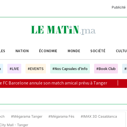
Publicité
C
L
A
LES
NATION
ÉCONOMIE
MONDE
SOCIÉTÉ
CULT
L
L
h
#LIVE
#EVENTS
#Nos Capsules d'Info
#Book Club
#
L
nnule son match amical prévu à Tanger
|
Coopération mig
M
M
B
ech
#Mégarama Tanger
#Mégarama Fés
#IMAX 3D Casablanca
ity Mall - Tanger