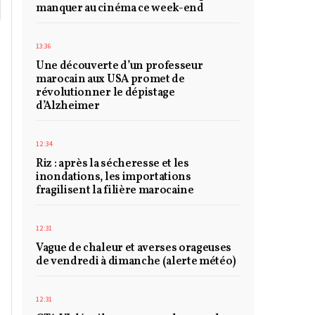
manquer au cinéma ce week-end
13:36
Une découverte d’un professeur
marocain aux USA promet de
révolutionner le dépistage
d’Alzheimer
12:34
Riz : après la sécheresse et les
inondations, les importations
fragilisent la filière marocaine
12:31
Vague de chaleur et averses orageuses
de vendredi à dimanche (alerte météo)
12:31