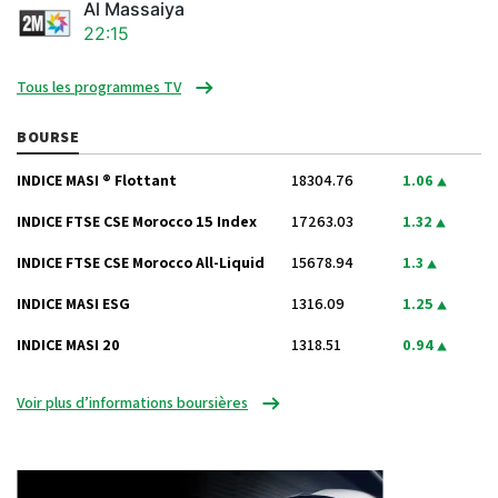
Al Massaiya
22:15
Tous les programmes TV
BOURSE
INDICE MASI ® Flottant
18304.76
1.06
INDICE FTSE CSE Morocco 15 Index
17263.03
1.32
INDICE FTSE CSE Morocco All-Liquid
15678.94
1.3
INDICE MASI ESG
1316.09
1.25
INDICE MASI 20
1318.51
0.94
Voir plus d’informations boursières