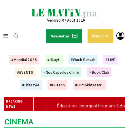
Vendredi 07 Août 2026
Newsletter
S'abonner
#Mondial 2026
#Hkayti
#Wach Bessah
#LIVE
#EVENTS
#Nos Capsules d'Info
#Book Club
#Lifestyle
#Hi-tech
#Bilmokhtassar...
BREAKING
ation ?
|
Éducation : pourquoi les plans à dix ans ne suffis
NEWS
CINEMA