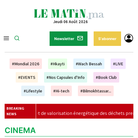
Jeudi 06 Août 2026
Newsletter
S'abonner
#Mondial 2026
#Hkayti
#Wach Bessah
#LIVE
#EVENTS
#Nos Capsules d'Info
#Book Club
#Lifestyle
#Hi-tech
#Bilmokhtassar...
BREAKING
jet de valorisation énergétique des déchets prend forme à Casab
NEWS
CINEMA