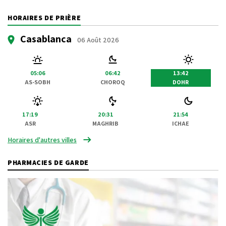
HORAIRES DE PRIÈRE
Casablanca
06 Août 2026
05:06
06:42
13:42
AS-SOBH
CHOROQ
DOHR
17:19
20:31
21:54
ASR
MAGHRIB
ICHAE
Horaires d'autres villes
PHARMACIES DE GARDE