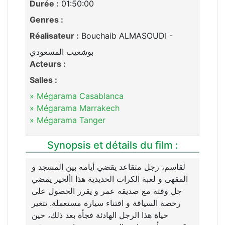
Durée :
01:50:00
Genres :
Réalisateur :
Bouchaib ALMASOUDI -
بوشعيب المسعودي
Acteurs :
Salles :
» Mégarama Casablanca
» Mégarama Marrakech
» Mégarama Tanger
Synopsis et détails du film :
لقاسم، رجل متقاعد يقضي أيامه بين المسجد و
المقهى و لعبة الكرات الحديدية هذا األخير يمضي
جل وقته مع صديقه عمر و يقرر الحصول على
رخصة السياقة و اقتناء سيارة مستعملة. تتغير
حياة هذا الرجل الهادئة فجأة بعد ذلك، حين