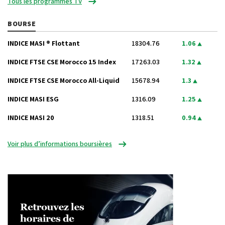
Tous les programmes TV
BOURSE
INDICE MASI ® Flottant
18304.76
1.06
INDICE FTSE CSE Morocco 15 Index
17263.03
1.32
INDICE FTSE CSE Morocco All-Liquid
15678.94
1.3
INDICE MASI ESG
1316.09
1.25
INDICE MASI 20
1318.51
0.94
Voir plus d’informations boursières