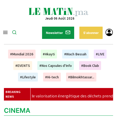
Jeudi 06 Août 2026
Newsletter
S'abonner
#Mondial 2026
#Hkayti
#Wach Bessah
#LIVE
#EVENTS
#Nos Capsules d'Info
#Book Club
#Lifestyle
#Hi-tech
#Bilmokhtassar...
BREAKING
t de valorisation énergétique des déchets prend forme à Casabla
NEWS
CINEMA