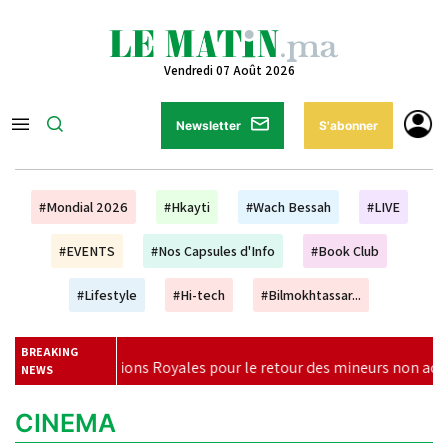
Vendredi 07 Août 2026
Newsletter
S'abonner
#Mondial 2026
#Hkayti
#Wach Bessah
#LIVE
#EVENTS
#Nos Capsules d'Info
#Book Club
#Lifestyle
#Hi-tech
#Bilmokhtassar...
BREAKING
Instructions Royales pour le retour des mineurs non accompagnés
NEWS
CINEMA