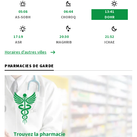
05:08
06:44
13:41
AS-SOBH
CHOROQ
DOHR
17:19
20:30
21:52
ASR
MAGHRIB
ICHAE
Horaires d'autres villes
PHARMACIES DE GARDE